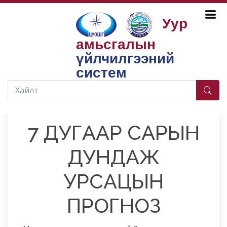
Уур
амьсгалын
Бүтээгдэхүүн, үйлчилгээ
Усны нөөц
Сарын урсацын прогноз
үйлчилгээний
систем
2026-06-30
7 ДУГААР САРЫН
ДУНДАЖ
УРСАЦЫН
ПРОГНОЗ