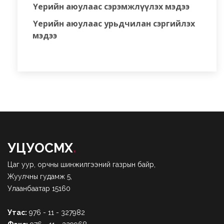
Үерийн аюулаас сэрэмжлүүлэх мэдээ
Үерийн аюулаас урьдчилан сэргийлэх
мэдээ
УЦУОСМХ
.
Цаг уур, орчны шинжилгээний газрын байр,
Жуулчны гудамж 5,
Улаанбаатар 15160
Утас:
976 - 11 - 327982