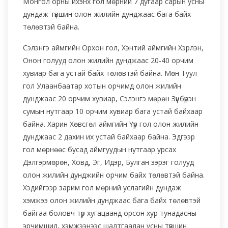
Монгол орны ихэнх гол мөрний 7 дугаар сарын усны
дундаж түвшин олон жилийн дунджаас бага байх
төлөвтэй байна.
Сэлэнгэ аймгийн Орхон гол, Хэнтий аймгийн Хэрлэн,
Онон голууд олон жилийн дунджаас 20-40 орчим
хувиар бага устай байх төлөвтэй байна. Мөн Туул
гол Улаанбаатар хотын орчимд олон жилийн
дунджаас 20 орчим хувиар, Сэлэнгэ мөрөн Зүүнбүрэн
сумын нутгаар 10 орчим хувиар бага устай байхаар
байна. Харин Хөвсгөл аймгийн Үүр гол олон жилийн
дунджаас 2 дахин их устай байхаар байна. Эдгээр
гол мөрнөөс бусад аймгуудын нутгаар урсах
Дэлгэрмөрөн, Ховд, Эг, Идэр, Булган зэрэг голууд
олон жилийн дунджийн орчим байх төлөвтэй байна.
Хэдийгээр зарим гол мөрний услагийн дундаж
хэмжээ олон жилийн дунджаас бага байх төлөвтэй
байгаа боловч түр хугацаанд орсон хур тунадасны
эрчимшил, хэмжээнээс шалтгаалан усны түвшин