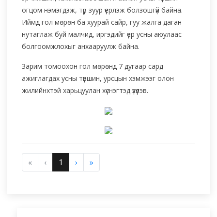
огцом нэмэгдэж, түр зуур үерлэж болзошгүй байна.
Иймд гол мөрөн ба хуурай сайр, гуу жалга даган
нутаглаж буй малчид, иргэдийг үер усны аюулаас
болгоомжлохыг анхааруулж байна.
Зарим томоохон гол мөрөнд 7 дугаар сард
ажиглагдах усны түвшин, урсцын хэмжээг олон
жилийнхтэй харьцуулан хүснэгтэд үзүүлэв.
«
‹
1
›
»