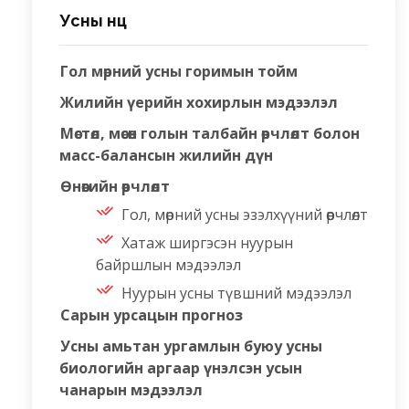
Усны нөөц
Гол мөрний усны горимын тойм
Жилийн үерийн хохирлын мэдээлэл
Мөстөл, мөсөн голын талбайн өөрчлөлт болон
масс-балансын жилийн дүн
Өнөөгийн өөрчлөлт
Гол, мөрний усны эзэлхүүний өөрчлөлт
Хатаж ширгэсэн нуурын
байршлын мэдээлэл
Нуурын усны түвшний мэдээлэл
Сарын урсацын прогноз
Усны амьтан ургамлын буюу усны
биологийн аргаар үнэлсэн усын
чанарын мэдээлэл