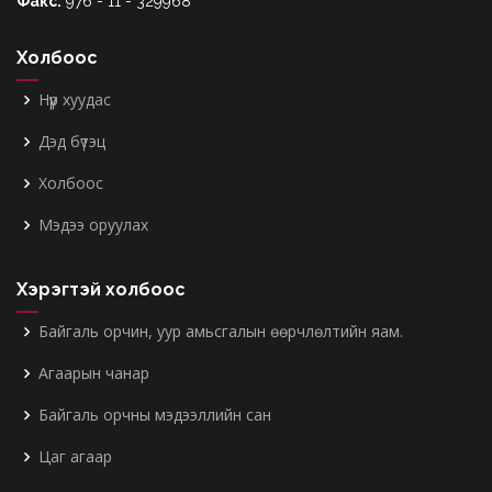
Факс:
976 - 11 - 329968
Холбоос
Нүүр хуудас
Дэд бүтэц
Холбоос
Мэдээ оруулах
Хэрэгтэй холбоос
Байгаль орчин, уур амьсгалын өөрчлөлтийн яам.
Агаарын чанар
Байгаль орчны мэдээллийн сан
Цаг агаар