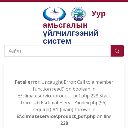
Уур
амьсгалын
Бүтээгдэхүүн, үйлчилгээ
Үндэсний тодорхойлсон хувь нэмэр (NDC) бичиг
үйлчилгээний
баримттай холбогдох суурь мэдээлэл
систем
Үндэс
Fatal error
: Uncaught Error: Call to a member
function read() on boolean in
E:\climateservice\product_pdf.php:228 Stack
trace: #0 E:\climateservice\index.php(96):
require() #1 {main} thrown in
E:\climateservice\product_pdf.php
on line
228