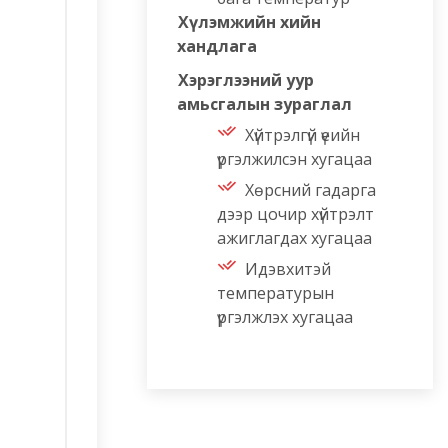
Хүлэмжийн хийн
хандлага
Хэрэглээний уур
амьсгалын зураглал
Хүйтрэлгүй үеийн
үргэлжилсэн хугацаа
Хөрсний гадарга
дээр цочир хүйтрэлт
ажиглагдах хугацаа
Идэвхитэй
температурын
үргэлжлэх хугацаа