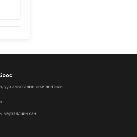
лбоос
н, уур амьсгалын өөрчлөлтийн
р
ы мэдээллийн сан