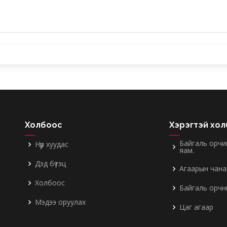
Холбоос
Хэрэгтэй хо
Байгаль орчи
Нүүр хуудас
яам.
Дэд бүтэц
Агаарын чана
Холбоос
Байгаль орчн
Мэдээ оруулах
Цаг агаар