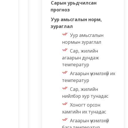
Сарын урьдчилсан
прогноз
Уур амьсгалын норм,
зураглал
Уур амьсгалын
нормын зураглал
Сар, жилийн
агаарын дундаж
температур
Агаарын үнэмлэхүй их
температур
Сар, жилийн
нийлбэр хур тунадас
Хоногт орсон
хамгийн их тунадас
Агаарын үнэмлэхүй
бага температур