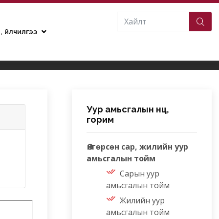
н, үйлчилгээ
м
Уур амьсгалын нөөц,
горим
Өнгөрсөн сар, жилийн уур
амьсгалын тойм
Сарын уур
амьсгалын тойм
Жилийн уур
амьсгалын тойм