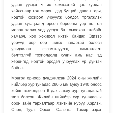
удаан үүсдэг ч их хэмжээний цас хурдан
хайлснаар гол мөрөн, дэд бүтцийг даван гарч,
ноцтой хохирол учруулж болдог. Үргэлжлэн
удаан хугацаанд орсон борооны үер нь гол
мөрөн халих үед үүсдэг ба томоохон талбайг
хамарч, хор хохирол ихтэй байдаг. Эдгээр
үерүүд өөр өөр шинж чанартай боловч
урьдчилан сэрэмжлүүлэг, хамгаалалт
бэлтгэлгүй тохиолдолд хүний амь нас, эд
хөрөнгөд ноцтой эрсдэл учруулах үр дүнтэй
байна.
Монгол орноор дунджилсан 2024 оны жилийн
нийлбэр хур тунадас 280.6 мм буюу 1940 оноос
хойш тохиолдсон 6 дахь ахиу хур тунадастай
жил болсон. Жилийн нийлбэр хур тунадасны
орон зайн тархалтаар Хэнтийн нуруу, Хэрлэн,
Онон, Туул, Орхон, Сэлэнгэ, Тамир зэрэг