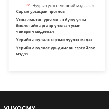
Нуурын усны түвшний мэдээлэл
Сарын урсацын прогноз
Усны амьтан ургамлын буюу усны
биологийн аргаар үнэлсэн усын
чанарын мэдээлэл
Үерийн аюулаас сэрэмжлүүлэх мэдээ
Үерийн аюулаас урьдчилан сэргийлэх
мэдээ
УЦУОСМХ
.