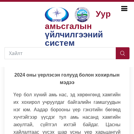
Уур
амьсгалын
Бүтээгдэхүүн, үйлчилгээ
Усны нөөц
Жилийн үерийн хохирлын мэдээлэл
үйлчилгээний
систем
2025-04-21
2024 оны үерлэсэн голууд болон хохирлын
мэдээ
Үер бол хүний амь нас, эд хөрөнгөнд хамгийн
их хохирол учруулдаг байгалийн гамшгуудын
нэг юм. Аадар борооны үер гэнэтийн бөгөөд
хүчтэйгээр үүсдэг тул амь насанд хамгийн
аюултай, сүйтгэл ихтэй байдаг. Цасны
хайлалтаас үүсэх шар усны үер харьцангуй