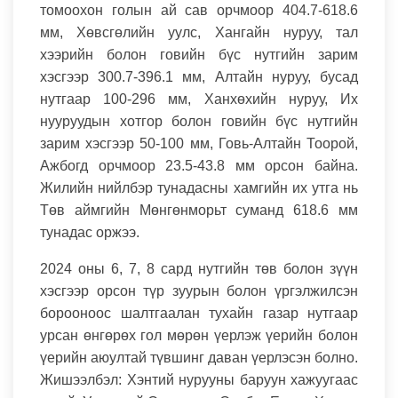
томоохон голын ай сав орчмоор 404.7-618.6
мм, Хөвсгөлийн уулс, Хангайн нуруу, тал
хээрийн болон говийн бүс нутгийн зарим
хэсгээр 300.7-396.1 мм, Алтайн нуруу, бусад
нутгаар 100-296 мм, Ханхөхийн нуруу, Их
нууруудын хотгор болон говийн бүс нутгийн
зарим хэсгээр 50-100 мм, Говь-Алтайн Тоорой,
Ажбогд орчмоор 23.5-43.8 мм орсон байна.
Жилийн нийлбэр тунадасны хамгийн их утга нь
Төв аймгийн Мөнгөнморьт суманд 618.6 мм
тунадас оржээ.
2024 оны 6, 7, 8 сард нутгийн төв болон зүүн
хэсгээр орсон түр зуурын болон үргэлжилсэн
борооноос шалтгаалан тухайн газар нутгаар
урсан өнгөрөх гол мөрөн үерлэж үерийн болон
үерийн аюултай түвшинг даван үерлэсэн болно.
Жишээлбэл: Хэнтий нурууны баруун хажуугаас