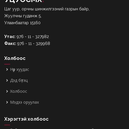
Цаг уур, орчны шинжилгээний газрын байр,
Жуулчны гудамж 5,
Улаанбаатар 15160
Утас:
976 - 11 - 327982
Факс:
976 - 11 - 329968
Холбоос
Нүүр хуудас
Дэд бүтэц
Холбоос
Мэдээ оруулах
Хэрэгтэй холбоос