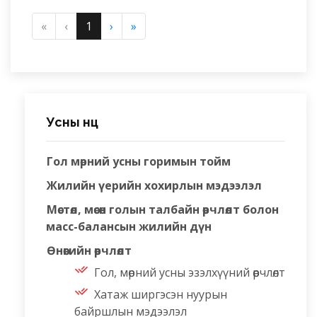
«
‹
1
›
»
Усны нөөц
Гол мөрний усны горимын тойм
Жилийн үерийн хохирлын мэдээлэл
Мөстөл, мөсөн голын талбайн өөрчлөлт болон
масс-балансын жилийн дүн
Өнөөгийн өөрчлөлт
Гол, мөрний усны эзэлхүүний өөрчлөлт
Хатаж ширгэсэн нуурын
байршлын мэдээлэл