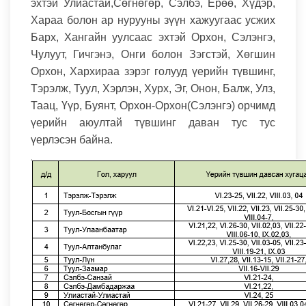
эхтэй Улиастай,Сөгнөгөр, Сэлбэ, Ерөө, Хүдэр,
Хараа болон ар нурууны зүүн хажуугаас усжих
Барх, Хангайн уулсаас эхтэй Орхон, Сэлэнгэ,
Чулуут, Гичгэнэ, Онги болон Зэгстэй, Хөгшин
Орхон, Хархираа зэрэг голууд үерийн түвшинг,
Тэрэлж, Туул, Хэрлэн, Хурх, Эг, Онон, Балж, Улз,
Таац, Үүр, Буянт, Орхон-Орхон(Сэлэнгэ) орчимд
үерийн аюултай түвшинг даван тус тус
үерлэсэн байна.