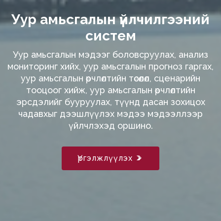
Уур амьсгалын үйлчилгээний
систем
Уур амьсгалын мэдээг боловсруулах, анализ
мониторинг хийх, уур амьсгалын прогноз гаргах,
уур амьсгалын өөрчлөлтийн төсөөлөл, сценарийн
тооцоог хийж, уур амьсгалын өөрчлөлтийн
эрсдэлийг бууруулах, түүнд дасан зохицох
чадавхыг дээшлүүлэх мэдээ мэдээллээр
үйлчлэхэд оршино.
Үргэлжлүүлэх