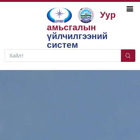
Уур
амьсгалын
үйлчилгээний
систем