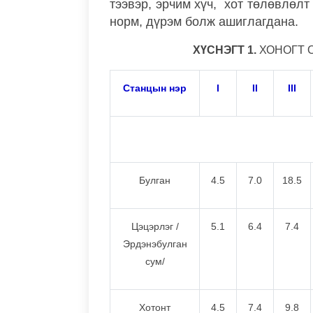
тээвэр, эрчим хүч, хот төлөвлөлт
норм, дүрэм болж ашиглагдана.
ХҮСНЭГТ 1.
ХОНОГТ О
Станцын нэр
I
II
III
Булган
4.5
7.0
18.5
Цэцэрлэг /
5.1
6.4
7.4
Эрдэнэбулган
сум/
Хотонт
4.5
7.4
9.8