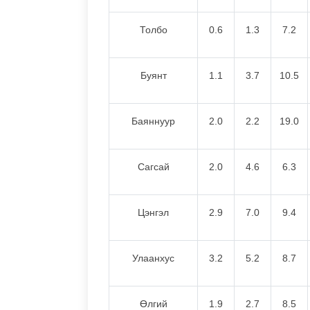
Толбо
0.6
1.3
7.2
Буянт
1.1
3.7
10.5
Баяннуур
2.0
2.2
19.0
Сагсай
2.0
4.6
6.3
Цэнгэл
2.9
7.0
9.4
Улаанхус
3.2
5.2
8.7
Өлгий
1.9
2.7
8.5