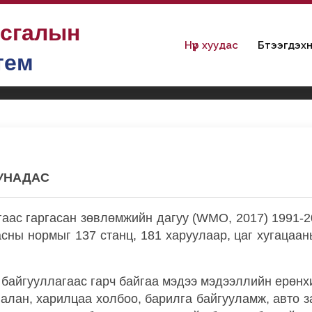
ьсгалын
Нүүр хуудас
Бүтээгдэхүү
тем
сгалын норм, зураглал
Хоногт орсон хамгийн их тунадас
ТУНАДАС
ас гаргасан зөвлөмжийн дагуу (WMO, 2017) 1991-2
асны нормыг 137 станц, 181 харуулаар, цаг хугацаа
айгууллагаас гарч байгаа мэдээ мэдээллийн ерөнх
алан, харилцаа холбоо, барилга байгууламж, авто з