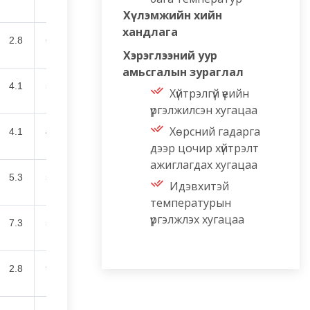
Хүлэмжийн хийн
хандлага
2.8
60.5
Хэрэглээний уур
амьсгалын зураглал
4.1
52.6
Хүйтрэлгүй үеийн
үргэлжилсэн хугацаа
Хөрсний гадарга
4.1
46.6
дээр цочир хүйтрэлт
ажиглагдах хугацаа
5.3
57.7
Идэвхитэй
температурын
үргэлжлэх хугацаа
7.3
54.6
2.8
90.6