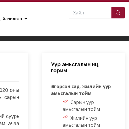
н, үйлчилгээ
Уур амьсгалын нөөц,
горим
Өнгөрсөн сар, жилийн уур
020 оны
амьсгалын тойм
ны сарын
Сарын уур
амьсгалын тойм
ий суурь
Жилийн уур
ам, ачаа
амьсгалын тойм