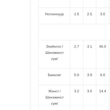
Ногооннуур
1.5
2.5
3.0
Эхийнгол /
2.7
3.1
45.0
Шинэжинст
сум/
Баянлиг
5.0
3.9
6.0
Жинст /
3.2
3.5
14.4
Шинэжинст
сум/