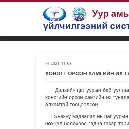
Уур ам
үйлчилгээний сис
Бүтээгдэхүүн, үйлчилгээ
Уур амьсгалын нөөц, горим
Уур амь
2021-11-09
ХОНОГТ ОРСОН ХАМГИЙН ИХ 
Дэлхийн цаг уурын байгууллага
хоногийн орсон хамгийн их тунад
алхамтай тооцоолсон.
Энэхүү мэдээлэл нь цаг уурын б
нөхцөл болохоос гадна газар тари