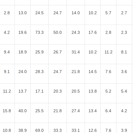
2.8
13.0
24.5
24.7
14.0
10.2
5.7
2.7
4.2
19.6
73.3
50.0
24.3
17.6
2.8
2.3
9.4
18.9
25.9
26.7
31.4
10.2
11.2
8.1
9.1
24.0
28.3
24.7
21.8
14.5
7.6
3.6
11.2
13.7
17.1
20.3
20.5
13.8
5.2
5.4
15.8
40.0
25.5
21.8
27.4
13.4
6.4
4.2
10.8
38.9
69.0
33.3
33.1
12.6
7.6
3.9