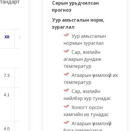
стандарт
Сарын урьдчилсан
прогноз
Уур амьсгалын норм,
зураглал
Уур амьсгалын
XII
жил
нормын зураглал
Сар, жилийн
агаарын дундаж
температур
Агаарын үнэмлэхүй их
7.3
73.8
температур
Сар, жилийн
4.1
52.2
нийлбэр хур тунадас
Хоногт орсон
хамгийн их тунадас
Агаарын үнэмлэхүй
4.0
56.2
бага температур