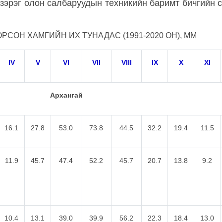
 зэрэг олон салбаруудын техникийн баримт бичгийн 
РСОН ХАМГИЙН ИХ ТУНАДАС (1991-2020 ОН), ММ
IV
V
VI
VII
VIII
IX
X
XI
Архангай
16.1
27.8
53.0
73.8
44.5
32.2
19.4
11.5
11.9
45.7
47.4
52.2
45.7
20.7
13.8
9.2
10.4
13.1
39.0
39.9
56.2
22.3
18.4
13.0