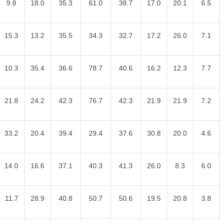
9.8
18.0
35.3
61.0
38.7
17.0
20.1
6.5
15.3
13.2
35.5
34.3
32.7
17.2
26.0
7.1
10.3
35.4
36.6
78.7
40.6
16.2
12.3
7.7
21.8
24.2
42.3
76.7
42.3
21.9
21.9
7.2
33.2
20.4
39.4
29.4
37.6
30.8
20.0
4.6
14.0
16.6
37.1
40.3
41.3
26.0
8.3
6.0
11.7
28.9
40.8
50.7
50.6
19.5
20.8
3.8