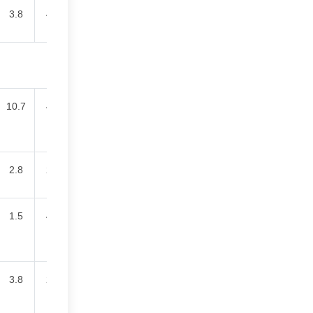
3.8
48.1
10.7
40.6
2.8
28.4
1.5
44.6
3.8
27.3