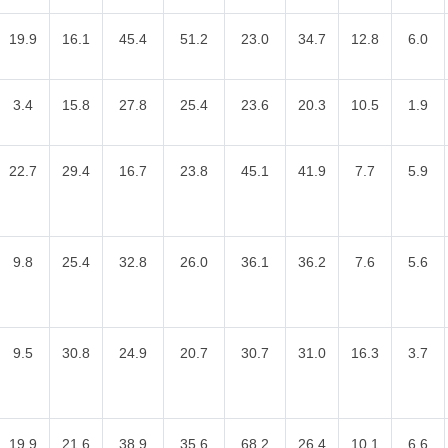
19.9
16.1
45.4
51.2
23.0
34.7
12.8
6.0
3.4
15.8
27.8
25.4
23.6
20.3
10.5
1.9
22.7
29.4
16.7
23.8
45.1
41.9
7.7
5.9
9.8
25.4
32.8
26.0
36.1
36.2
7.6
5.6
9.5
30.8
24.9
20.7
30.7
31.0
16.3
3.7
19.9
21.6
38.9
35.6
68.2
26.4
10.1
6.6