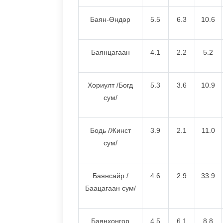
Баян-Өндөр
5.5
6.3
10.6
Баянцагаан
4.1
2.2
5.2
Хориулт /Богд
5.3
3.6
10.9
сум/
Бодь /Жинст
3.9
2.1
11.0
сум/
Баянсайр /
4.6
2.9
33.9
Баацагаан сум/
Баянхонгор
4.5
6.1
8.8