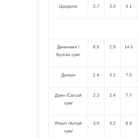
Цэцэрлэг
2.7
3.3
4.1
Дөчинжил /
8.5
2.9
14.0
Булган сум/
Дэлүүн
1.4
3.1
7.5
Даян /Сагсай
2.2
2.4
7.7
сум/
Ялалт /Алтай
3.0
3.2
8.9
сум/