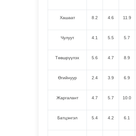
Хашаат
8.2
4.6
11.9
Чулуут
4.1
5.5
5.7
Төвшрүүлэх
5.6
4.7
8.9
Өгийнуур
2.4
3.9
6.9
Жаргалант
4.7
5.7
10.0
Батцэнгэл
5.4
4.2
6.1