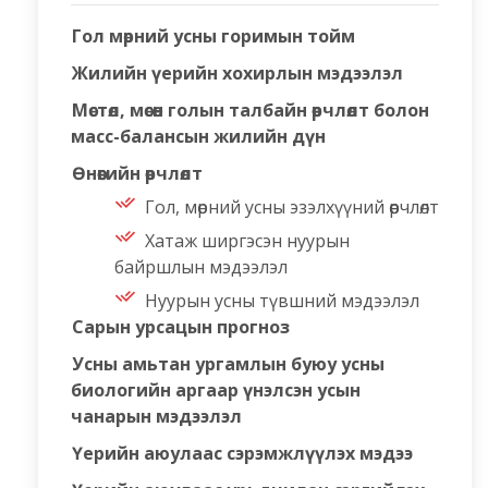
Гол мөрний усны горимын тойм
Жилийн үерийн хохирлын мэдээлэл
Мөстөл, мөсөн голын талбайн өөрчлөлт болон
масс-балансын жилийн дүн
Өнөөгийн өөрчлөлт
Гол, мөрний усны эзэлхүүний өөрчлөлт
Хатаж ширгэсэн нуурын
байршлын мэдээлэл
Нуурын усны түвшний мэдээлэл
Сарын урсацын прогноз
Усны амьтан ургамлын буюу усны
биологийн аргаар үнэлсэн усын
чанарын мэдээлэл
Үерийн аюулаас сэрэмжлүүлэх мэдээ