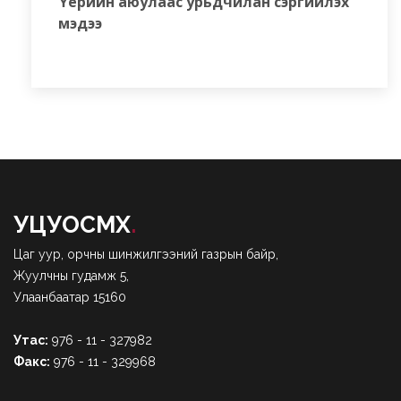
Үерийн аюулаас урьдчилан сэргийлэх
мэдээ
УЦУОСМХ
.
Цаг уур, орчны шинжилгээний газрын байр,
Жуулчны гудамж 5,
Улаанбаатар 15160
Утас:
976 - 11 - 327982
Факс:
976 - 11 - 329968