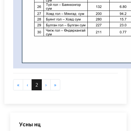
«
‹
2
›
»
Усны нөөц