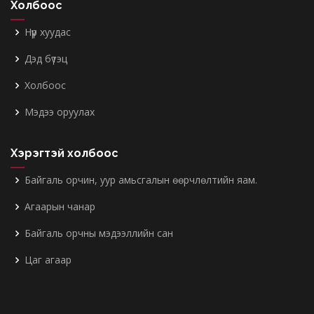
Холбоос
Нүүр хуудас
Дэд бүтэц
Холбоос
Мэдээ оруулах
Хэрэгтэй холбоос
Байгаль орчин, уур амьсгалын өөрчлөлтийн яам.
Агаарын чанар
Байгаль орчны мэдээллийн сан
Цаг агаар