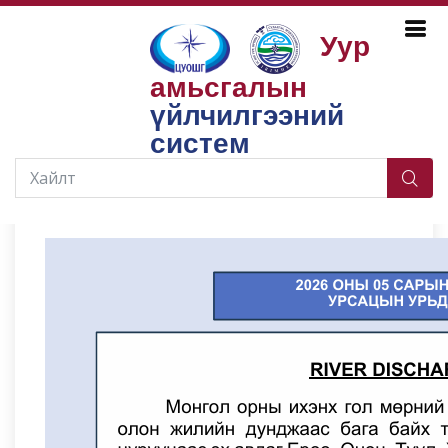
Уур
амьсгалын
Бүтээгдэхүүн, үйлчилгээ
Усны нөөц
Сарын урсацын прогноз
үйлчилгээний
систем
2026-04-29