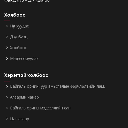
Факс:
976 - 11 - 329968
Холбоос
Нүүр хуудас
Дэд бүтэц
Холбоос
Мэдээ оруулах
Хэрэгтэй холбоос
Байгаль орчин, уур амьсгалын өөрчлөлтийн яам.
Агаарын чанар
Байгаль орчны мэдээллийн сан
Цаг агаар