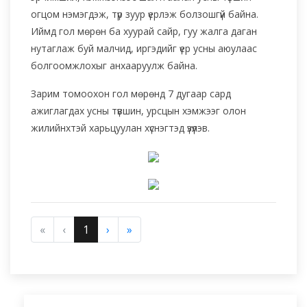
огцом нэмэгдэж, түр зуур үерлэж болзошгүй байна.
Иймд гол мөрөн ба хуурай сайр, гуу жалга даган
нутаглаж буй малчид, иргэдийг үер усны аюулаас
болгоомжлохыг анхааруулж байна.
Зарим томоохон гол мөрөнд 7 дугаар сард
ажиглагдах усны түвшин, урсцын хэмжээг олон
жилийнхтэй харьцуулан хүснэгтэд үзүүлэв.
«
‹
1
›
»