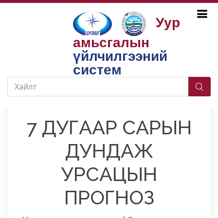
Уур
амьсгалын
Бүтээгдэхүүн, үйлчилгээ
Усны нөөц
Сарын урсацын прогноз
үйлчилгээний
систем
2026-06-30
7 ДУГААР САРЫН
ДУНДАЖ
УРСАЦЫН
ПРОГНОЗ