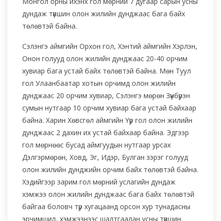
Монгол орны ихэнх гол мөрний 7 дугаар сарын усны
дундаж түвшин олон жилийн дунджаас бага байх
төлөвтэй байна.
Сэлэнгэ аймгийн Орхон гол, Хэнтий аймгийн Хэрлэн,
Онон голууд олон жилийн дунджаас 20-40 орчим
хувиар бага устай байх төлөвтэй байна. Мөн Туул
гол Улаанбаатар хотын орчимд олон жилийн
дунджаас 20 орчим хувиар, Сэлэнгэ мөрөн Зүүнбүрэн
сумын нутгаар 10 орчим хувиар бага устай байхаар
байна. Харин Хөвсгөл аймгийн Үүр гол олон жилийн
дунджаас 2 дахин их устай байхаар байна. Эдгээр
гол мөрнөөс бусад аймгуудын нутгаар урсах
Дэлгэрмөрөн, Ховд, Эг, Идэр, Булган зэрэг голууд
олон жилийн дунджийн орчим байх төлөвтэй байна.
Хэдийгээр зарим гол мөрний услагийн дундаж
хэмжээ олон жилийн дунджаас бага байх төлөвтэй
байгаа боловч түр хугацаанд орсон хур тунадасны
эрчимшил, хэмжээнээс шалтгаалан усны түвшин