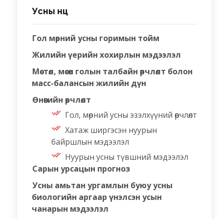
Усны нөөц
Гол мөрний усны горимын тойм
Жилийн үерийн хохирлын мэдээлэл
Мөстөл, мөсөн голын талбайн өөрчлөлт болон
масс-балансын жилийн дүн
Өнөөгийн өөрчлөлт
Гол, мөрний усны эзэлхүүний өөрчлөлт
Хатаж ширгэсэн нуурын
байршлын мэдээлэл
Нуурын усны түвшний мэдээлэл
Сарын урсацын прогноз
Усны амьтан ургамлын буюу усны
биологийн аргаар үнэлсэн усын
чанарын мэдээлэл