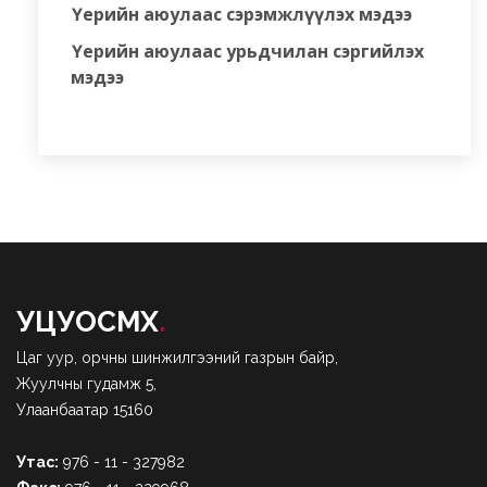
Үерийн аюулаас сэрэмжлүүлэх мэдээ
Үерийн аюулаас урьдчилан сэргийлэх
мэдээ
УЦУОСМХ
.
Цаг уур, орчны шинжилгээний газрын байр,
Жуулчны гудамж 5,
Улаанбаатар 15160
Утас:
976 - 11 - 327982