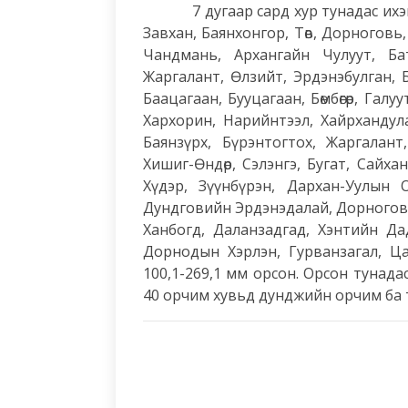
7 дугаар сард хур тунадас ихэнх н
Завхан, Баянхонгор, Төв, Дорноговь
Чандмань, Архангайн Чулуут, Бат
Жаргалант, Өлзийт, Эрдэнэбулган, 
Баацагаан, Бууцагаан, Бөмбөгөр, Гал
Хархорин, Нарийнтээл, Хайрхандулаа
Баянзүрх, Бүрэнтогтох, Жаргалант
Хишиг-Өндөр, Сэлэнгэ, Бугат, Сайха
Хүдэр, Зүүнбүрэн, Дархан-Уулын 
Дундговийн Эрдэнэдалай, Дорногови
Ханбогд, Даланзадгад, Хэнтийн Да
Дорнодын Хэрлэн, Гурванзагал, Ца
100,1-269,1 мм орсон. Орсон тунад
40 орчим хувьд дунджийн орчим ба т