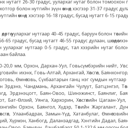
нутагт 26-30 градус, уулархаг нутаг болон томоохон 
хотгор болон нутгийн зүүн өмнөд хэсгээр 31-37 градус дулаан
утгийн өмнөд хэсгээр 16-18 градус, бусад нутагт 6-15 град
өө уулархаг нутгаар 40-45 градус, баруун болон төвийн
6-65 градус, бусад нутагт 46-55 градус дулаан, шөнөдөө ихэ
ийн уулархаг нутгаар 0-5 градус, тал хээрийн нутаг бол
лаан байлаа.
0 мм, Орхон, Дархан-Уул, Говьсүмбэрийн нийт, Увс,
ндговийн ихэнх, Говь-Алтай, Архангай, Хөвсгөл, Баянхонгор
говь, Өмнөговь, Сүхбаатарын ганц нэг сумдын нутгаар 2
н Эрдэнэ, Чандмань, Архангайн Чулуут, Батцэнгэл, Төв
огд, Эрдэнэцогт, Баян-Овоо, Шинэжинст, Баянлиг, Бая
т, Бат-Өлзий, Уянга, Хархорин, Хөвсгөлийн Цагаан-Уул,
лэнгийн Орхон, Баянгол, Хүдэр, Төвийн Жаргалант, Ду
всгөл, Улаанбадрах, Замын-Үүд, Хатанбулаг, Өмнөговийн
ий, Хүрмэн, Ханбогд, Даланзадгад, Хэнтийн Дадал, Баян
аан-Овоо, Баяндун, Дашбалбарт 50,1-132,6 мм орсон бо