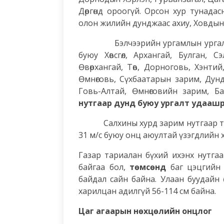
Дөргөнд ороогүй. Орсон хур тунад
олон жилийн дунджаас ахиу, Ховдын Ү
Бэлчээрийн ургамлын ургалт 7 д
буюу Хөвсгөл, Архангай, Булган, 
Өвөрхангай, Төв, Дорноговь, Хэнти
Өмнөговь, Сүхбаатарын зарим, Дун
Говь-Алтай, Өмнөговийн зарим, Б
нутгаар дунд буюу ургалт удааш
Салхины хурд зарим нутгаар түр з
31 м/с буюу онц аюултай үзэгдлийн 
Газар тариалан бүхий ихэнх нутга
байгаа бол,
төмсөнд
баг цэцгийн ү
байдал сайн байна. Улаан буудайн 
харилцан адилгүй 56-114 см байна.
Цаг агаарын нөхцөлийн онцлог