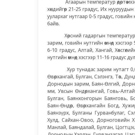
Агаарын температур өдөртөө ихэнх 
хөндийгөөр 21-25 градус, Их нууруудын 
уулархаг нутгаар 0-5 градус, говийн н
байв.
Хөрсний гадаргын температур өдөрт
зарим, говийн нутгийн өмнөд хэсгээр 5
6-10 градус, Алтай, Хангай, Хөвсгөл
нутгийн өмнөд хэсгээр 11-16 градус ду
Хур тунадас зарим нутагт 0,0-20,
Өвөрхангай, Булган, Сэлэнгэ, Төв, Ду
Дорнодын зарим, Баян-Өлгий, Дорно
мм, Увсын Өндөрхангай, Говь-Алтай
Булган, Баянхонгорын Баянговь, Б
Баян-Өндөр, Өвөрхангайн Богд, Хужир
Баянзүрх, Булганы Гурванбулаг, Сэ
Хулд, Сайхан-Овоо, Дорноговийн Хө
Манлай, Баяндалай, Булган, Цогтцэц
Дорнодын Хэрлэн, Гурванзагал, Цаг