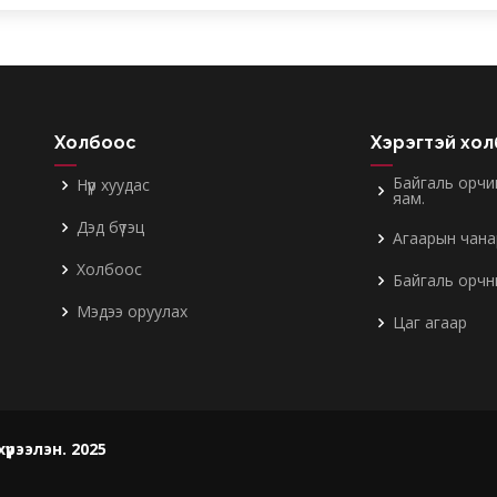
Холбоос
Хэрэгтэй хо
Байгаль орчи
Нүүр хуудас
яам.
Дэд бүтэц
Агаарын чана
Холбоос
Байгаль орчн
Мэдээ оруулах
Цаг агаар
үрээлэн. 2025