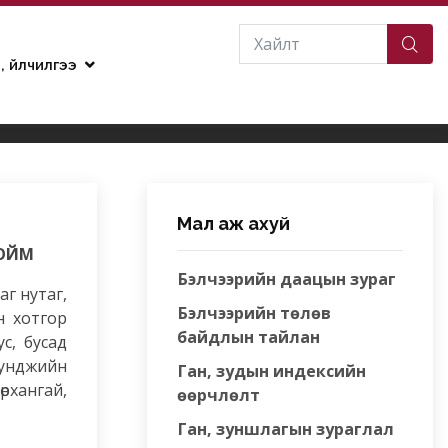
н, үйлчилгээ
Мал аж ахуй
ТОЙМ
Бэлчээрийн даацын зураг
г нутаг,
Бэлчээрийн төлөв
н хотгор
байдлын тайлан
с, бусад
дунджийн
Ган, зудын индексийн
рхангай,
өөрчлөлт
Ган, зуншлагын зураглал