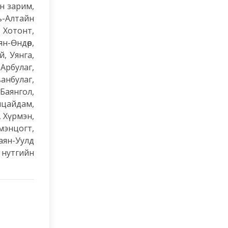
н зарим,
ь-Алтайн
 Хотонт,
н-Өндөр,
й, Уянга,
Арбулаг,
анбулаг,
Баянгол,
лцайдам,
 Хүрмэн,
мэнцогт,
аян-Уулд
 нутгийн