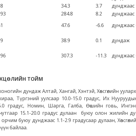
38
34.3
3.7
дунджаас 
293
284.8
8.2
дунджаас 
41
47.6
-6.6
дунджаас 
39
38.9
0.1
дундаж
296
307.3
-11.3
дунджаас 
НӨХЦӨЛИЙН ТОЙМ
йн дундаж Алтай, Хангай, Хэнтэй, Хөвсгөлийн ууларха
хираа, Түргэний уулсаар 10.0-15.0 градус, Их Нуурууды
.0 градус, Номин, Шарга, Галба, Өөшийн говь, Ингэн х
д нутгаар 15.1-20.0 градус дулаан буюу олон жилийн д
орчим буюу дунджаас 1.1-2.9 градусаар дулаан, Хөвсгөли
рүүн байлаа.