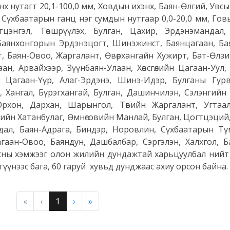
утагт 20,1-100,0 мм, Ховдын ихэнх, Баян-Өлгий, Увсы
, Сүхбаатарын ганц нэг сумдын нутгаар 0,0-20,0 мм, Гов
цэнгэл, Төвшрүүлэх, Булган, Цахир, Эрдэнэмандал,
Баянхонгорын Эрдэнэцогт, Шинэжинст, Баянцагаан, Бая
уут, Баян-Овоо, Жаргалант, Өвөрхангайн Хужирт, Бат-Өлзи
н, Арвайхээр, Зүүнбаян-Улаан, Хөвсгөлийн Цагаан-Уул, 
, Цагаан-Үүр, Алаг-Эрдэнэ, Шинэ-Идэр, Булганы Гурв
н, Хангал, Бүрэгхангай, Булган, Дашинчилэн, Сэлэнгийн 
Орхон, Дархан, Шарынгол, Төвийн Жаргалант, Угтаа
йн Хатанбулаг, Өмнөговийн Манлай, Булган, Цогтцэций,
дал, Баян-Адрага, Биндэр, Норовлин, Сүхбаатарын Тү
гаан-Овоо, Баяндун, Дашбалбар, Сэргэлэн, Халхгол, Б
асны хэмжээг олон жилийн дундажтай харьцуулбал нийт
үүнээс бага, 60 гаруй хувьд дунджаас ахиу орсон байна.
«
‹
1
›
»