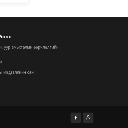
лбоос
н, уур амьсгалын өөрчлөлтийн
р
ы мэдээллийн сан