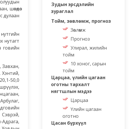
голуудын
Зудын эрсдэлийн
, шөнөдөө
зураглал
ус дулаан
Тойм, зөвлөмж, прогноз
Зөвлөмж
 нутгийн
Прогноз
нх нутагт
он говийн
Улирал, жилийн
тойм
10 хоног, сарын
 Завхан,
тойм
, Хэнтий,
Царцаа, үлийн цагаан
0,1-50,0
оготны тархалт
шрүүлэх,
нягтшлын мэдээ
нцагаан,
Царцаа
 Арбулаг,
ндговийн
Үлийн цагаан
 Сэврэй,
оготно
-Адрага,
Цасан бүрхүүл
л Ховдын