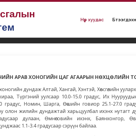
ьсгалын
Нүүр хуудас
Бүтээгдэхүү
тем
оз
10 хоног, сарын тойм
ҮҮЛЧИЙН АРАВ ХОНОГИЙН ЦАГ АГААРЫН НӨХЦӨЛИЙН 
йн дундаж Алтай, Хангай, Хэнтэй, Хөвсгөлийн ууларха
хираа, Түргэний уулсаар 10.0-15.0 градус, Их Нуурууды
0 градус, Номин, Шарга, Өөшийн говиор 25.1-27.0 граду
уюу олон жилийн дундажтай харьцуулбал ихэнх нутагт 
дусаар дулаан, Өмнөговийн ихэнх, Баянхонгор, Өвө
нджаас 1.1-3.4 градусаар сэрүүн байлаа.