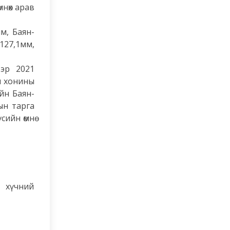
мнөх арав
м, Баян-
127,1мм,
ээр 2021
м хонины
ийн Баян-
ын тарга
ийн өмнө
хүчний