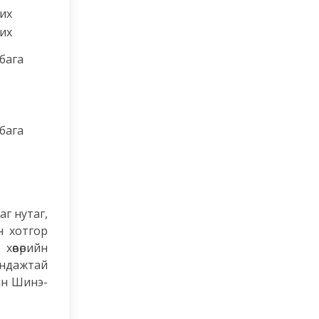
их
их
бага
бага
г нутаг,
н хотгор
өөвөрийн
ундажтай
йн Шинэ-