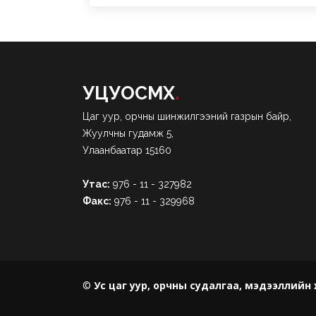
УЦУОСМХ
.
Цаг уур, орчны шинжилгээний газрын байр,
Жуулчны гудамж 5,
Улаанбаатар 15160
Утас:
976 - 11 - 327982
Факс:
976 - 11 - 329968
©
Ус цаг уур, орчны судалгаа, мэдээллийн х