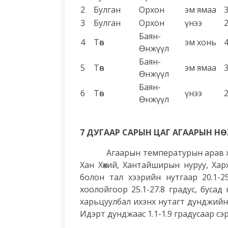
2
Булган
Орхон
эм ямаа
3
Булган
Орхон
үнээ
Баян-
4
Төв
эм хонь
Өнжүүл
Баян-
5
Төв
эм ямаа
Өнжүүл
Баян-
6
Төв
үнээ
Өнжүүл
7 ДУГААР САРЫН ЦАГ АГААРЫН 
Агаарын температурын арав хоноги
Хан Хөхий, Хантайширын нуруу, Хар
болон тал хээрийн нутгаар 20.1-25
хоолойгоор 25.1-27.8 градус, буса
харьцуулбал ихэнх нутагт дунджийн 
Идэрт дунджаас 1.1-1.9 градусаар сэ