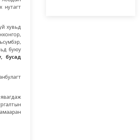
х нутагт
й хувьд
нхонгор,
ьсүмбэр,
вьд буюу
у, бусад
анбулагт
 явагдаж
ургалтын
хамааран