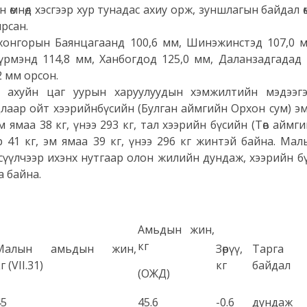
 өмнөд хэсгээр хур тунадас ахиу орж, зуншлагын байдал ө
рсан.
хонгорын Баянцагаанд 100,6 мм, Шинэжинстэд 107,0 м
Хүрмэнд 114,8 мм, Ханбогдод 125,0 мм, Даланзадгадад 
 мм орсон.
 аж ахуйн цаг уурын харуулуудын хэмжилтийн мэдээг
длаар ойт хээрийнбүсийн (Булган аймгийн Орхон сум) э
ямаа 38 кг, үнээ 293 кг, тал хээрийн бүсийн (Төв аймг
 41 кг, эм ямаа 39 кг, үнээ 296 кг жинтэй байна. Мал
сүүлчээр ихэнх нутгаар олон жилийн дундаж, хээрийн бүс
а байна.
Амьдын жин,
кг
Малын амьдын жин,
Зөрүү,
Тарга 
г (VII.31)
кг
байдал
(ОЖД)
45
45.6
-0.6
дундаж