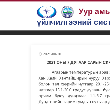
Уур ам
үйлчилгээний сис
Бүтээгдэхүүн, үйлчилгээ
Мал аж ахуй
Тойм, зөвлөмж, прогн
2021-08-20
2021 ОНЫ 7 ДУГААР САРЫН С
Агаарын температурын арав хоноги
Хан Хөхий, Хантайширын нуруу, Хар
болон тал хээрийн нутгаар 20.1-25.
нутгаар 15.1-20.0 градус дулаан б
орчим буюу дунджаас 1.1-3.7 гра
Дундговийн зарим сумдын нутгаар ду