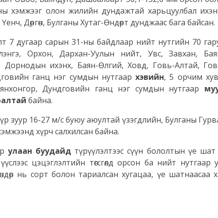
асны хэмжээг олон жилийн дундажтай харьцуулбал ихэн
енч, Дөргөн, Булганы Хутаг-Өндөрт дунджаас бага байсан.
угаар сарын 31-ны байдлаар нийт нутгийн 70 гару
Сэлэнгэ, Орхон, Дархан-Уулын нийт, Увс, Завхан, Бая
й, Дорнодын ихэнх, Баян-Өлгий, Ховд, Говь-Алтай, Гов
дговийн ганц нэг сумдын нутгаар
хэвийн
, 5 орчим ху
аянхонгор, Дундговийн ганц нэг сумдын нутгаар
му
ралтай
байна.
уур 16-27 м/с буюу аюултай үзэгдлийн, Булганы Гурв
хэмжээнд хүрч салхилсан байна.
ар
улаан буудайд
түрүүлэлтээс сүүн бололтын үе шат
үслээс цэцэглэлтийн төгсгөлд орсон ба нийт нутгаар 
өндөр нь сорт болон тариалсан хугацаа, үе шатнаасаа 