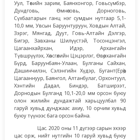
Уул, Төвийн зарим, Баянхонгор, Говьсүмбэр,
Дундговь, Өмнөговь, Дорноговь,
Сүхбаатарын ганц нэг сумдын нутгаар 5,1-
10,0 мм, Увсын Баруунтуруун, Ховдын Алтай,
Зэрэг, Мянгад, Дуут, Говь-Алтайн Дэлгэр,
Бигэр, Завханы Шилүүстэй, Тосонцэнгэл,
Цагаанхайрхан, Идэр, Архангайн
Түвшрүүлэх, Хөвсгөлийн Цэцэрлэг, Өвөрхангайн
Бүрд, Баруунбаян-Улаан, Булганы Сайхан,
Дашинчилэн, Сэлэнгийн Хүдэр, Бугант(Ерөө),
Цагааннуур, Баянгол, Алтанбулаг, Орхонтуул,
Хэнтийн Дадал, Биндэр, Батширээт,
Дорнодын Булганд 10,1-20,0 мм орсон буюу
олон жилийн дундажтай харьцуулбал 90
гаруй хувьд дунджаас ахиу, 10 орчим хувьд
буюу түүнээс бага орсон байна.
Цас. 2020 оны 11 дүгээр сарын эхээр
цас орж, нийт нутгийн 10 гаруй хувьд буюу