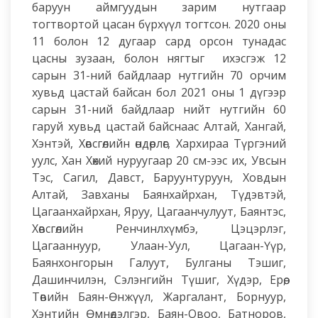
баруун аймгуудын зарим нутгаар
тогтвортой цасан бүрхүүл тогтсон. 2020 оны
11 болон 12 дугаар сард орсон тунадас
цасны зузаан, болон нягтыг ихэсгэж 12
сарын 31-ний байдлаар нутгийн 70 орчим
хувьд цастай байсан бол 2021 оны 1 дүгээр
сарын 31-ний байдлаар нийт нутгийн 60
гаруй хувьд цастай байснаас Алтай, Хангай,
Хэнтэй, Хөвсгөлийн өндөрлөг, Хархираа Түргэний
уулс, Хан Хөхий нуруугаар 20 см-ээс их, Увсын
Тэс, Сагил, Давст, Баруунтуруун, Ховдын
Алтай, Завханы Баянхайрхан, Түдэвтэй,
Цагаанхайрхан, Яруу, Цагаанчулуут, Баянтэс,
Хөвсгөлийн Ренчинлхүмбэ, Цэцэрлэг,
Цагааннуур, Улаан-Уул, Цагаан-Үүр,
Баянхонгорын Галуут, Булганы Тэшиг,
Дашинчилэн, Сэлэнгийн Түшиг, Хүдэр, Ерөө,
Төвийн Баян-Өнжүүл, Жаргалант, Борнуур,
Хэнтийн Өмнөдэлгэр, Баян-Овоо, Батноров,