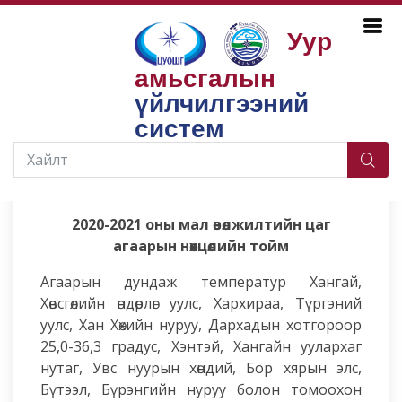
Уур
амьсгалын
Бүтээгдэхүүн, үйлчилгээ
Мал аж ахуй
Тойм, зөвлөмж, прогноз
Улирал, жилийн тойм
үйлчилгээний
систем
2021-08-20
2020-2021 оны мал өвөлжилтийн цаг
агаарын нөхцөлийн тойм
Агаарын дундаж температур Хангай,
Хөвсгөлийн өндөрлөг уулс, Хархираа, Түргэний
уулс, Хан Хөхийн нуруу, Дархадын хотгороор
25,0-36,3 градус, Хэнтэй, Хангайн уулархаг
нутаг, Увс нуурын хөндий, Бор хярын элс,
Бүтээл, Бүрэнгийн нуруу болон томоохон