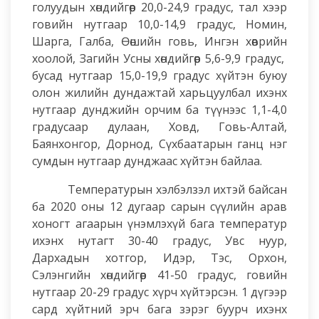
голуудын хөндийгөөр 20,0-24,9 градус, тал хээр
говийн нутгаар 10,0-14,9 градус, Номин,
Шарга, Галба, Өөшийн говь, Ингэн хөөврийн
хоолой, Загийн Усны хөндийгөөр 5,6-9,9 градус,
бусад нутгаар 15,0-19,9 градус хүйтэн буюу
олон жилийн дундажтай харьцуулбал ихэнх
нутгаар дунджийн орчим ба түүнээс 1,1-4,0
градусаар дулаан, Ховд, Говь-Алтай,
Баянхонгор, Дорнод, Сүхбаатарын ганц нэг
сумдын нутгаар дунджаас хүйтэн байлаа.
Температурын хэлбэлзэл ихтэй байсан
ба 2020 оны 12 дугаар сарын сүүлийн арав
хоногт агаарын үнэмлэхүй бага температур
ихэнх нутагт 30-40 градус, Увс нуур,
Дархадын хотгор, Идэр, Тэс, Орхон,
Сэлэнгийн хөндийгөөр 41-50 градус, говийн
нутгаар 20-29 градус хүрч хүйтэрсэн. 1 дүгээр
сард хүйтний эрч бага зэрэг буурч ихэнх