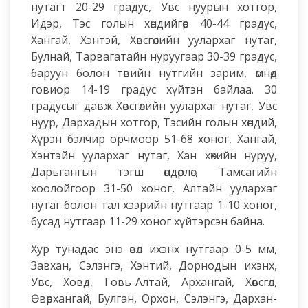
нутагт 20-29 градус, Увс нуурын хотгор,
Идэр, Тэс голын хөндийгөөр 40-44 градус,
Хангай, Хэнтэй, Хөвсгөлийн уулархаг нутаг,
Булнай, Тарвагатайн нуруугаар 30-39 градус,
баруун болон төвийн нутгийн зарим, өмнөд
говиор 14-19 градус хүйтэн байлаа. 30
градусыг давж Хөвсгөлийн уулархаг нутаг, Увс
нуур, Дархадын хотгор, Тэсийн голын хөндий,
Хүрэн бэлчир орчмоор 51-68 хоног, Хангай,
Хэнтэйн уулархаг нутаг, Хан хөхийн нуруу,
Дарьгангын тэгш өндөрлөг, Тамсагийн
хоолойгоор 31-50 хоног, Алтайн уулархаг
нутаг болон тал хээрийн нутгаар 1-10 хоног,
бусад нутгаар 11-29 хоног хүйтэрсэн байна.
Хур тунадас энэ өвөл ихэнх нутгаар 0-5 мм,
Завхан, Сэлэнгэ, Хэнтий, Дорнодын ихэнх,
Увс, Ховд, Говь-Алтай, Архангай, Хөвсгөл,
Өвөрхангай, Булган, Орхон, Сэлэнгэ, Дархан-