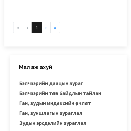
«
‹
1
›
»
Мал аж ахуй
Бэлчээрийн даацын зураг
Бэлчээрийн төлөв байдлын тайлан
Ган, зудын индексийн өөрчлөлт
Ган, зуншлагын зураглал
Зудын эрсдэлийн зураглал