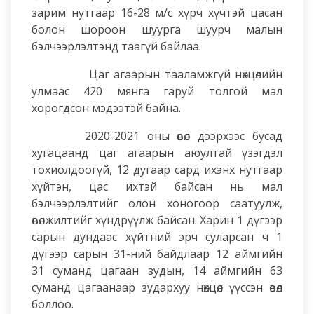
зарим нутгаар 16-28 м/с хүрч хүчтэй цасан
болон шороон шуурга шуурч малын
бэлчээрлэлтэнд таагүй байлаа.
Цаг агаарын тааламжгүй нөхцөлийн
улмаас 420 мянга гаруй толгой мал
хорогдсон мэдээтэй байна.
2020-2021 оны өвөл дээрхээс бусад
хугацаанд цаг агаарын аюултай үзэгдэл
тохиолдоогүй, 12 дугаар сард ихэнх нутгаар
хүйтэн, цас ихтэй байсан нь мал
бэлчээрлэлтийг олон хоногоор саатуулж,
өвөлжилтийг хүндрүүлж байсан. Харин 1 дүгээр
сарын дундаас хүйтний эрч суларсан ч 1
дүгээр сарын 31-ний байдлаар 12 аймгийн
31 суманд цагаан зудын, 14 аймгийн 63
суманд цагаанаар зудархуу нөхцөл үүссэн өвөл
боллоо.