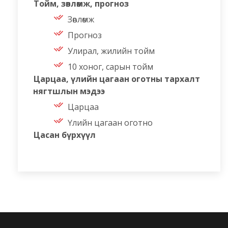
Тойм, зөвлөмж, прогноз
Зөвлөмж
Прогноз
Улирал, жилийн тойм
10 хоног, сарын тойм
Царцаа, үлийн цагаан оготны тархалт
нягтшлын мэдээ
Царцаа
Үлийн цагаан оготно
Цасан бүрхүүл