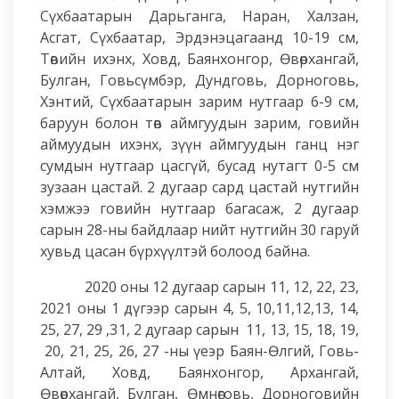
Сүхбаатарын Дарьганга, Наран, Халзан,
Асгат, Сүхбаатар, Эрдэнэцагаанд 10-19 см,
Төвийн ихэнх, Ховд, Баянхонгор, Өвөрхангай,
Булган, Говьсүмбэр, Дундговь, Дорноговь,
Хэнтий, Сүхбаатарын зарим нутгаар 6-9 см,
баруун болон төв аймгуудын зарим, говийн
аймуудын ихэнх, зүүн аймгуудын ганц нэг
сумдын нутгаар цасгүй, бусад нутагт 0-5 см
зузаан цастай. 2 дугаар сард цастай нутгийн
хэмжээ говийн нутгаар багасаж, 2 дугаар
сарын 28-ны байдлаар нийт нутгийн 30 гаруй
хувьд цасан бүрхүүлтэй болоод байна.
2020 оны 12 дугаар сарын 11, 12, 22, 23,
2021 оны 1 дүгээр сарын 4, 5, 10,11,12,13, 14,
25, 27, 29 ,31, 2 дугаар сарын 11, 13, 15, 18, 19,
20, 21, 25, 26, 27 -ны үеэр Баян-Өлгий, Говь-
Алтай, Ховд, Баянхонгор, Архангай,
Өвөрхангай, Булган, Өмнөговь, Дорноговийн