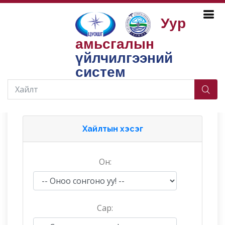
Уур
амьсгалын
Бүтээгдэхүүн, үйлчилгээ
Мал аж ахуй
Царцаа, үлийн цагаан оготны тархалт нягтшлын мэдээ
үйлчилгээний
Үлийн цагаан оготно
систем
Хайлтын хэсэг
Он:
Сар: