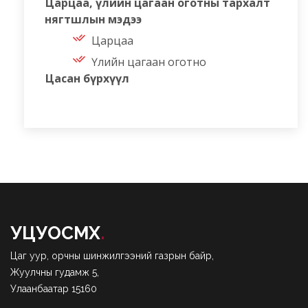
Царцаа, үлийн цагаан оготны тархалт
нягтшлын мэдээ
Царцаа
Үлийн цагаан оготно
Цасан бүрхүүл
УЦУОСМХ
.
Цаг уур, орчны шинжилгээний газрын байр,
Жуулчны гудамж 5,
Улаанбаатар 15160