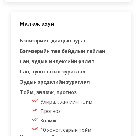
Мал аж ахуй
Бэлчээрийн даацын зураг
Бэлчээрийн төлөв байдлын тайлан
Ган, зудын индексийн өөрчлөлт
Ган, зуншлагын зураглал
Зудын эрсдэлийн зураглал
Тойм, зөвлөмж, прогноз
Улирал, жилийн тойм
Прогноз
Зөвлөмж
10 хоног, сарын тойм