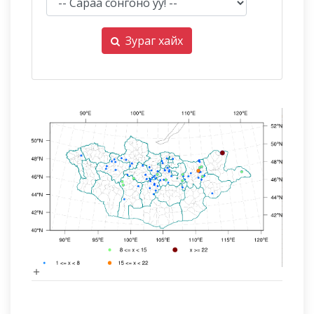
Зураг хайх