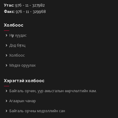
Утас:
976 - 11 - 327982
Факс:
976 - 11 - 329968
Холбоос
Нүүр хуудас
Дэд бүтэц
Холбоос
Мэдээ оруулах
Хэрэгтэй холбоос
Байгаль орчин, уур амьсгалын өөрчлөлтийн яам.
Агаарын чанар
Байгаль орчны мэдээллийн сан