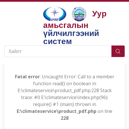
Уур
амьсгалын
Бүтээгдэхүүн, үйлчилгээ
Агаар мандлын орчил урсгал, урт хугацааны прогноз
үйлчилгээний
агаар мандал
систем
Fatal error
: Uncaught Error: Call to a member
function read() on boolean in
E:\climateservice\product_pdf.php:228 Stack
trace: #0 E:\climateservice\index.php(96):
require() #1 {main} thrown in
E:\climateservice\product_pdf.php
on line
228