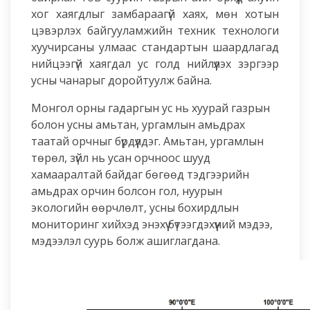
хог хаягдлыг замбараагүй хаях, мөн хотын
цэвэрлэх байгууламжийн техник технологи
хуучирсаны улмаас стандартын шаардлагад
нийцээгүй хаягдал ус голд нийлүүлэх зэргээр
усны чанарыг доройтуулж байна.
Монгол орны гадаргын ус нь хуурай газрын
болон усны амьтан, ургамлын амьдрах
таатай орчныг бүрдүүлдэг. Амьтан, ургамлын
төрөл, зүйл нь усан орчноос шууд
хамааралтай байдаг бөгөөд тэдгээрийн
амьдрах орчин болсон гол, нуурын
экологийн өөрчлөлт, усны бохирдлын
мониторинг хийхэд энэхүү бүтээгдэхүүний мэдээ,
мэдээлэл суурь болж ашиглагдана.