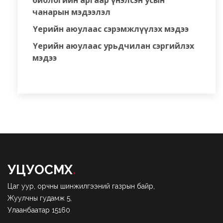
биологийн аргаар үнэлсэн усын
чанарын мэдээлэл
Үерийн аюулаас сэрэмжлүүлэх мэдээ
Үерийн аюулаас урьдчилан сэргийлэх
мэдээ
УЦУОСМХ
.
Цаг уур, орчны шинжилгээний газрын байр,
Жуулчны гудамж 5,
Улаанбаатар 15160