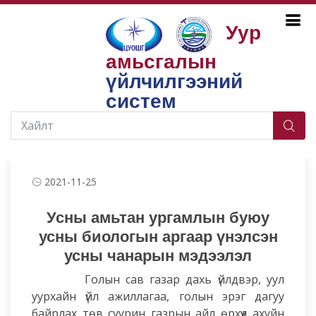
Уур
амьсгалын
Бүтээгдэхүүн, үйлчилгээ
Усны нөөц
Усны амьтан ургамлын буюу усны биологийн аргаар
үйлчилгээний
үнэлсэн усын чанарын мэдээлэл
систем
2021-11-25
Усны амьтан ургамлын буюу
усны биологын аргаар үнэлсэн
усны чанарын мэдээлэл
Голын сав газар дахь үйлдвэр, уул
уурхайн үйл ажиллагаа, голын эрэг дагуу
байрлах төв суурин газрын айл өрхүүд ахуйн