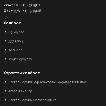
Утас:
976 - 11 - 327982
Факс:
976 - 11 - 329968
Холбоос
Нүүр хуудас
Дэд бүтэц
Холбоос
Мэдээ оруулах
Хэрэгтэй холбоос
Байгаль орчин, уур амьсгалын өөрчлөлтийн яам.
Агаарын чанар
Байгаль орчны мэдээллийн сан