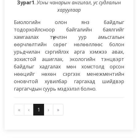
Зураг1
.
Усны чанарын ангилал, ус судлалын
харуулаар
Биологийн олон янз байдлыг
тодорхойлсноор байгалийн баялгийг
хамгаалах түүнчлэн уур амьсгалын
өөрчлөлтийн сөрөг нөлөөллөөс болон
урьдчилан сэргийлэх арга хэмжээ авах,
зохистой ашиглах, экологийн тэнцвэрт
байдлыг хадгалах мөн хомстолд орсон
нөөцийг нөхөн сэргээх менежментийн
оновчтой хувилбар гаргахад шийдвэр
гаргагчдын суурь мэдээлэл болно.
«
‹
1
›
»