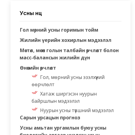
Усны нөөц
Гол мөрний усны горимын тойм
Жилийн үерийн хохирлын мэдээлэл
Мөстөл, мөсөн голын талбайн өөрчлөлт болон
масс-балансын жилийн дүн
Өнөөгийн өөрчлөлт
Гол, мөрний усны эзэлхүүний
өөрчлөлт
Хатаж ширгэсэн нуурын
байршлын мэдээлэл
Нуурын усны түвшний мэдээлэл
Сарын урсацын прогноз
Усны амьтан ургамлын буюу усны