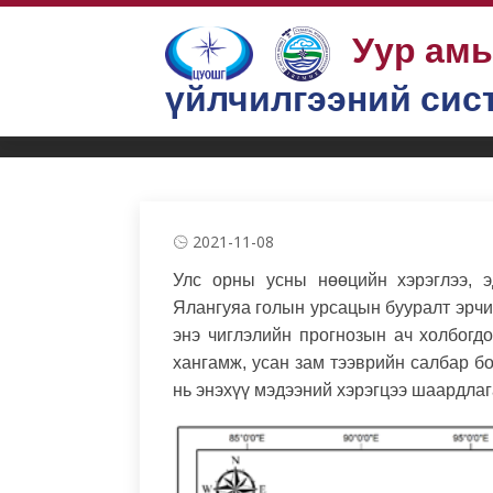
Уур ам
үйлчилгээний сис
Бүтээгдэхүүн, үйлчилгээ
Усны нөөц
Сарын урсацын прогноз
2021-11-08
Улс орны усны нөөцийн хэрэглээ, э
Ялангуяа голын урсацын бууралт эрчим
энэ чиглэлийн прогнозын ач холбогдо
хангамж, усан зам тээврийн салбар бо
нь энэхүү мэдээний хэрэгцээ шаардлаг