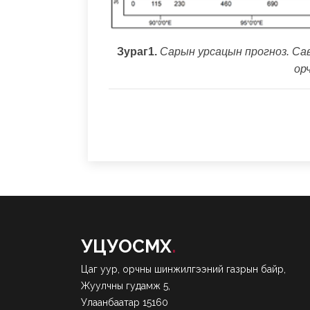
Зураг1.
Сарын урсацын прогноз. Сав
ор
УЦУОСМХ
.
Цаг уур, орчны шинжилгээний газрын байр,
Жуулчны гудамж 5,
Улаанбаатар 15160