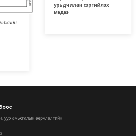
урьдчилан сэргийлэх
мэдээ
унджийн
лбоос
н, уур амьсгалын өөрчлөлтийн
р