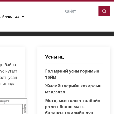
н, үйлчилгээ
Усны нөөц
р байна.
Гол мөрний усны горимын
үс нутагт
тойм
алт, усан
ашигладаг
Жилийн үерийн хохирлын
мэдээлэл
Мөстөл, мөсөн голын талбайн
өөрчлөлт болон масс-
балансын жилийн дүн