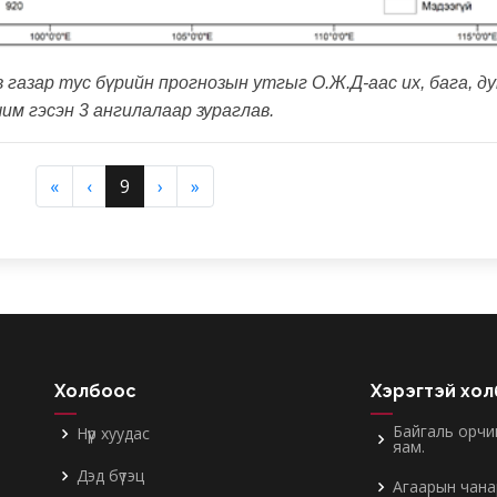
 газар тус бүрийн прогнозын утгыг О.Ж.Д-аас их, бага, д
чим гэсэн 3 ангилалаар зураглав.
«
‹
9
›
»
Холбоос
Хэрэгтэй хо
Байгаль орчи
Нүүр хуудас
яам.
Дэд бүтэц
Агаарын чана