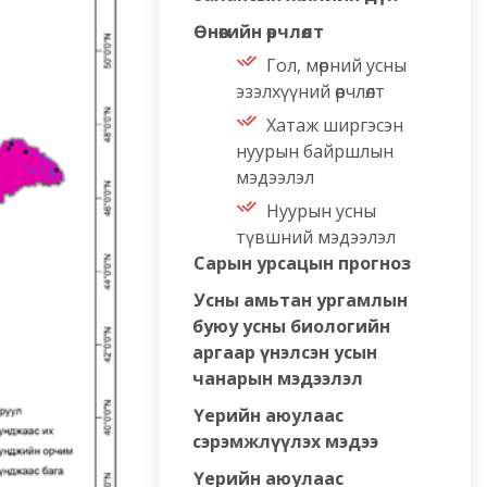
Өнөөгийн өөрчлөлт
Гол, мөрний усны
эзэлхүүний өөрчлөлт
Хатаж ширгэсэн
нуурын байршлын
мэдээлэл
Нуурын усны
түвшний мэдээлэл
Сарын урсацын прогноз
Усны амьтан ургамлын
буюу усны биологийн
аргаар үнэлсэн усын
чанарын мэдээлэл
Үерийн аюулаас
сэрэмжлүүлэх мэдээ
Үерийн аюулаас