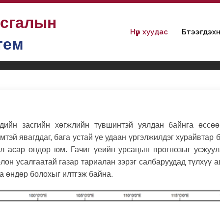
ьсгалын
Нүүр хуудас
Бүтээгдэхүү
тем
дийн засгийн хөгжлийн түвшинтэй уялдан байнга өссөө
тэй явагддаг, бага устай үе удаан үргэлжилдэг хурайвтар б
л асар өндөр юм. Гачиг үеийн урсацын прогнозыг усжуул
лон усалгаатай газар тариалан зэрэг салбаруудад түлхүү 
а өндөр болохыг илтгэж байна.